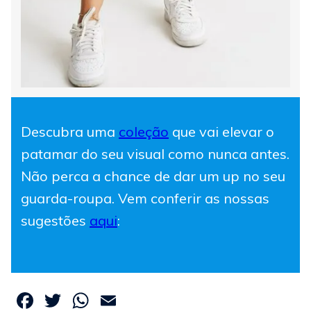
Descubra uma
coleção
que vai elevar o
patamar do seu visual como nunca antes.
Não perca a chance de dar um up no seu
guarda-roupa. Vem conferir as nossas
sugestões
aqui
:
Facebook
Twitter
WhatsApp
Email